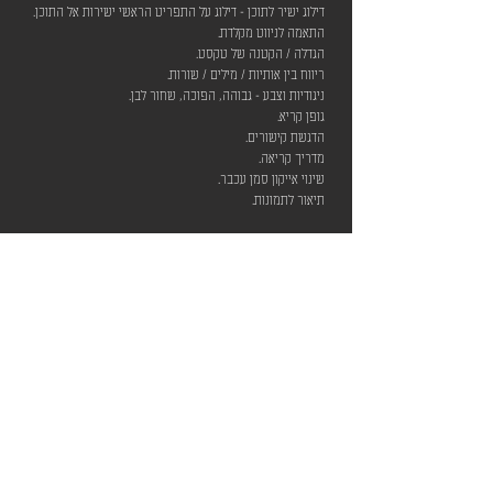
דילוג ישיר לתוכן - דילוג על התפריט הראשי ישירות אל התוכן.
התאמה לניווט מקלדת.
הגדלה / הקטנה של טקסט.
ריווח בין אותיות / מילים / שורות.
ניגודיות וצבע - גבוהה, הפוכה, שחור לבן.
גופן קריא.
הדגשת קישורים.
מדריך קריאה.
שינוי אייקון סמן עכבר.
תיאור לתמונות.
ה
חרגו
ת
חשוב לציין, כי למרות מאמצינו להנגיש את כלל הדפים
והאלמנטים באתר, ייתכן שיתגלו חלקים או יכולות שלא הונגשו
כראוי או שטרם הונג
שו.
אנו פועלים לשפר את נגישות האתר שלנו כל העת, כחלק
ממחויבותנו לאפשר לכלל האוכלוסייה להשתמש בו, כולל
אנשים עם מוגבלות.
יצירת קשר בנושא נגישות
במידה ונתקלתם בבעיה בנושא נגישות
באתר, נשמח לקבל הערות ובקשות