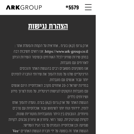
הצהרת נגישות
ארק גרופ (ק.א) בע"מ , אחראית על הקמת והפעלת אתר :
https://www.ark-group.co.il
. אנו רואים חשיבות רבה
במתן שירות שוויוני לכלל האזרחים ובשיפור השירות הניתן
לאזרחים עם מוגבלות.
אנו משקיעים משאבים רבים בהנגשת האתר והנכסים
הדיגיטליים שלנו על מנת להפוך את שירותי החברה לזמינים
יותר עבור אנשים עם מוגבלות.
במדינת ישראל כ-20 אחוזים מקרב האוכלוסייה הינם אנשים
עם מוגבלות הזקוקים לנגישות דיגיטלית, על מנת לצרוך מידע
ושירותים כללים.
הנגשת האתר של ארק גרופ (ק.א) בע"מ, נועדה להפוך אותו
לזמין, ידידותי ונוח יותר לשימוש עבור אוכלוסיות עם צרכים
מיוחדים, הנובעים בין היתר ממוגבלויות מוטוריות שונות,
לקויות קוגניטיביות, קוצר רואי, עיוורון או עיוורון צבעים, לקויות
שמיעה וכן אוכלוסייה הנמנית על בני הגיל השלישי.
הנגשת אתר זה בוצעה על ידי חברת הנגשת האתרים "Vee