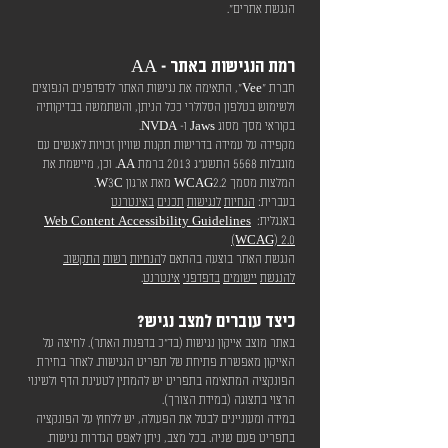
הנגשת אתרים".
רמת הנגישות באתר - AA
חברת "Vee", התאימה את נגישות האתר לדפדפנים הנפוצים
ולשימוש בטלפון הסלולרי ככל הניתן, והשתמשה בבדיקותיה
בקוראי מסך מסוג Jaws ו- NVDA.
מקפידה על עמידה בדרישות תקנות שוויון זכויות לאנשים עם
מוגבלות 5568 התשע"ג 2013 ברמת AA. וכן, מיישמת את
המלצות מסמך WCAG2.2 מאת ארגון W3C.
בעברית:
הנחיות
לנגישות
תכנים
באינטרנט
באנגלית:
Web Content Accessibility Guidelines
(WCAG) 2.0
הנגשת האתר בוצעה בהתאם ל
הנחיות
רשות
התקשוב
להנגשת
יישומים
בדפדפני
אינטרנט
.
כיצד עוברים למצב נגיש?
באתר מוצב אייקון נגישות (בד"כ בדפנות האתר). לחיצה על
האייקון מאפשרת פתיחת של תפריט הנגישות. לאחר בחירת
הפונקציה המתאימה בתפריט יש להמתין לטעינת הדף ולשינוי
הרצוי בתצוגה (במידת הצורך).
במידה ומעוניינים לבטל את הפעולה, יש ללחוץ על הפונקציה
בתפריט פעם שניה. בכל מצב, ניתן לאפס הגדרות נגישות.