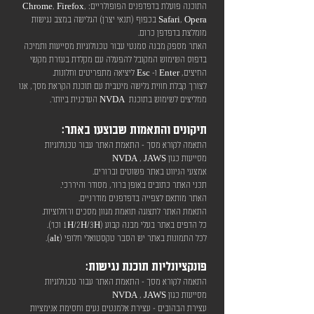
התוכנה פועלת בדפדפנים הפופולריים: Chrome, Firefox,
Safari, Opera בכפוף (תנאי יצרן) הגלישה במצב נגישות
מומלצת בדפדפן כרום.
האתר מספק מבנה סמנטי עבור טכנולוגיות מסייעות ותמיכה
בדפוס השימוש המקובל להפעלה עם מקלדת בעזרת מקשי
החיצים, Enter ו- Esc ליציאה מתפריטים וחלונות.
לצורך קבלת חווית גלישה מיטבית עם תוכנת הקראת מסך, אנו
ממליצים לשימוש בתוכנת NVDA העדכנית ביותר.
תיקונים והתאמות שבוצעו באתר:
התאמה לקורא מסך - התאמת האתר עבור טכנולוגיות
מסייעות כגון NVDA , JAWS
אמצעי הניווט באתר פשוטים וברורים.
תכני האתר כתובים באופן ברור, מסודר והיררכי.
האתר מותאם לצפייה בדפדפנים מודרניים.
התאמת האתר לתצוגה תואמת מגוון מסכים ורזולוציות.
כל הדפים באתר בעלי מבנה קבוע (1H/2H/3H וכו').
לכל התמונות באתר יש הסבר טקסטואלי חלופי (alt
).
פונקציונליות תו
כנת נגישות:
התאמה לקורא מסך - התאמת האתר עבור טכנולוגיות
מסייעות כגון NVDA , JAWS
עצירת הבהובים - עצירת אלמנטים נעים וחסימת אנימציות